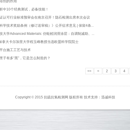
溶剂的作用
析中10个经典测试，必备技能！
证认可行业标准预审会在南京召开！隐石检测出席本次会议
科学技术奖励条例（修订送审稿）》公开征求意见 | 保留4条...
大学Advanced Materials: 仿蚯蚓润滑涂层：自调制减助、...
| 加拿大卡尔加里大学程玉峰教授当选欧盟科学院院士
平台施工工艺与技术
匣子有多“黑”，它是怎么制造的？
<<
<
2
3
4
Copyright
©
2015 抗硫抗氢检测网 版权所有 技术支持：
迅诚科技