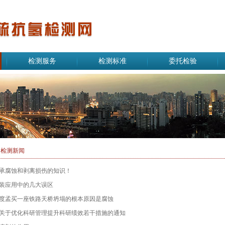
检测服务
检测标准
委托检验
>
检测新闻
承腐蚀和剥离损伤的知识！
装应用中的几大误区
度孟买一座铁路天桥坍塌的根本原因是腐蚀
关于优化科研管理提升科研绩效若干措施的通知