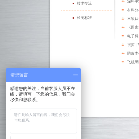
涂料中
技术交流
材料分
检测标准
三项认
《国家
电子科技
祝贺 
防腐木
飞机黑
请您留言
感谢您的关注，当前客服人员不在
线，请填写一下您的信息，我们会
尽快和您联系。