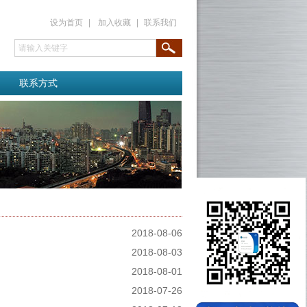
设为首页
|
加入收藏
|
联系我们
联系方式
2018-08-06
2018-08-03
2018-08-01
2018-07-26