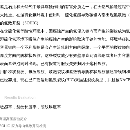
是石油和天然气中最具腐蚀作用的有害介质之一，在天然气输送过程中
大比重。在湿硫化氢环境中使用时，硫化氢能导致碳钢内部出现氢鼓泡（H
的氢致开裂（SOHIC）
含硫化氢等酸性环境中，因腐蚀产生的氢侵入钢内而产生的裂纹成为氢致
硫化氢环境下吸氢产生的腐蚀产生的影响取决于钢的性能、环境特征以
容器钢的一个不利影响是会产生沿轧制方向的裂纹。一个平面的裂纹倾向
厚度方向的阶梯状裂纹。这些裂纹减少有效壁厚直到管线钢或者压力容器
表面氢鼓泡同时出现。已有报道将服役失效归因于这种裂纹。
阶梯状裂纹、氢压裂纹、鼓泡裂纹和氢致诱导阶梯状裂纹描述管线钢和
已经弃用。现在已广泛运用氢致裂纹(HIC)来描述裂纹类型，并且被NAC
Results Evaluation
感率，裂纹长度率，裂纹厚度率
高温高压腐蚀简介
SOHIC-应力导向氢致开裂检测