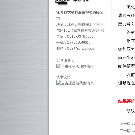
硫化氢
江苏容大材料腐蚀检验有限公
腐蚀占很
司
应力导向
地址：江苏无锡市锡山区春晖
东路151号索立得科技园8号楼
管材在
电话：0510-83786551
钢在湿
手机：17766358885
邮箱：098@rd-test.com
钢和压力
而产生沿
客户服务：
纹伴随着
以前用
技术支持：
但是现在
结果评价
裂纹敏
上一篇：
下一篇：