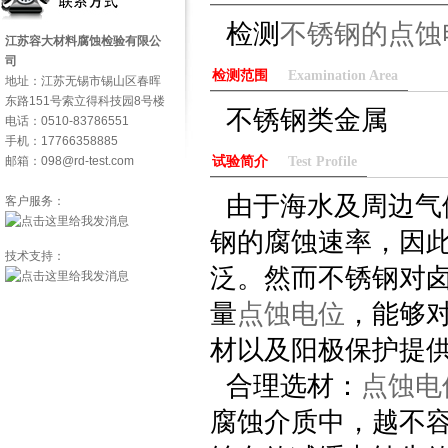
检测
不锈钢的点蚀
江苏容大材料腐蚀检验有限公
司
检测范围
Examination Area
地址：江苏无锡市锡山区春晖
东路151号索立得科技园8号楼
不锈钢类金属
电话：0510-83786551
手机：17766358885
邮箱：098@rd-test.com
试验简介
Test Profile
由于海水及周边气
客户服务：
钢的腐蚀速率，因
技术支持：
泛。然而不锈钢对
量
点蚀电位
，能够
材以及阳极保护提
合理选材：
点蚀电
腐蚀介质中，越不