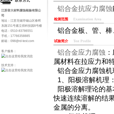
铝合金抗应力腐蚀
江苏容大材料腐蚀检验有限公
司
检测范围
Examination Area
地址：江苏无锡市锡山区春晖
东路151号索立得科技园8号楼
铝合金板、管、棒
电话：0510-83786551
手机：17766358885
邮箱：098@rd-test.com
试验简介
Test Profile
铝合金应力腐蚀
：
客户服务：
属材料在拉应力和
技术支持：
铝合金应力腐蚀机
1、阳极溶解机理
阳极溶解理论的基
快速连续溶解的结果
金属的分离。