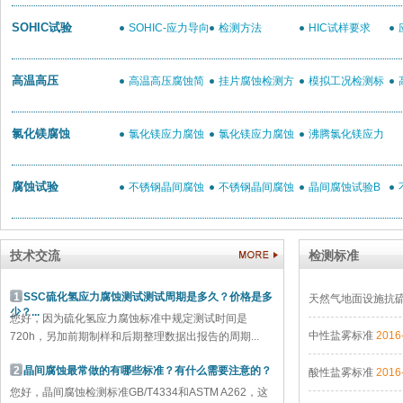
要
SOHIC试验
SOHIC-应力导向
检测方法
HIC试样要求
氢致开裂检测
裂(
高温高压
高温高压腐蚀简
挂片腐蚀检测方
模拟工况检测标
介
法
准
测
氯化镁腐蚀
氯化镁应力腐蚀
氯化镁应力腐蚀
沸腾氯化镁应力
腐蚀简介
方法及过程
腐蚀检测标准
腐蚀试验
不锈钢晶间腐蚀
不锈钢晶间腐蚀
晶间腐蚀试验B
E法-16%硫酸硫酸
C法—65%硝酸法
法—硫酸硫酸铁腐
A
技术交流
检测标准
铜试验
蚀试验
1
SSC硫化氢应力腐蚀测试测试周期是多久？价格是多
天然气地面设施抗硫
少？...
您好，因为硫化氢应力腐蚀标准中规定测试时间是
中性盐雾标准
2016
720h，另加前期制样和后期整理数据出报告的周期...
2
晶间腐蚀最常做的有哪些标准？有什么需要注意的？
酸性盐雾标准
2016
您好，晶间腐蚀检测标准GB/T4334和ASTM A262，这