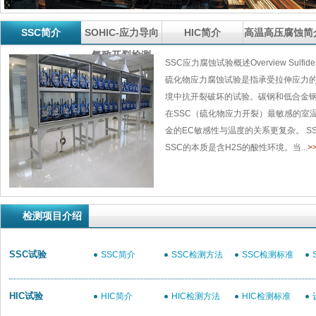
SSC简介
SOHIC-应力导向
HIC简介
高温高压腐蚀简
氢致开裂检测
SSC应力腐蚀试验概述Overview Sulfide Str
硫化物应力腐蚀试验是指承受拉伸应力的
境中抗开裂破坏的试验。碳钢和低合金钢
在SSC（硫化物应力开裂）最敏感的室
金的EC敏感性与温度的关系更复杂。 S
SSC的本质是含H2S的酸性环境。当...
>
检测项目介绍
SSC试验
SSC简介
SSC检测方法
SSC检测标准
力
HIC试验
HIC简介
HIC检测方法
HIC检测标准