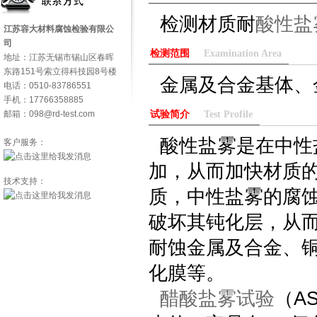
检测材质耐
酸性盐
江苏容大材料腐蚀检验有限公
司
检测范围
Examination Area
地址：江苏无锡市锡山区春晖
东路151号索立得科技园8号楼
金属及合金基体、
电话：0510-83786551
手机：17766358885
邮箱：098@rd-test.com
试验简介
Test Profile
酸性盐雾是在中性
客户服务：
加，从而加快材质
技术支持：
质，中性盐雾的腐
破坏其钝化层，从
耐蚀金属及合金、铜
化膜等。
醋酸盐雾试验
（A